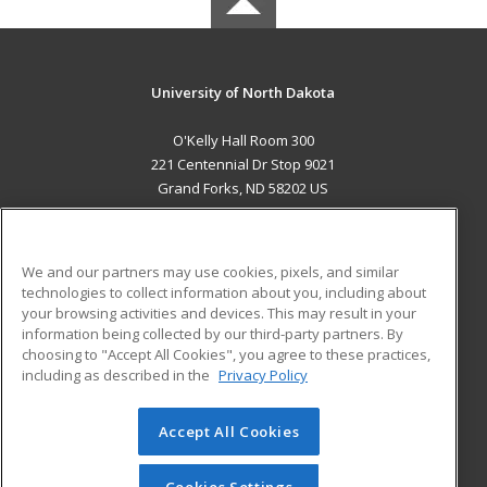
University of North Dakota
O'Kelly Hall Room 300
221 Centennial Dr Stop 9021
Grand Forks, ND 58202 US
MAIN CONTENT
Career Training
We and our partners may use cookies, pixels, and similar
technologies to collect information about you, including about
ADDITIONAL RESOURCES
your browsing activities and devices. This may result in your
information being collected by our third-party partners. By
Military
Student Blog
choosing to "Accept All Cookies", you agree to these practices,
Financial Assistance
including as described in the
Privacy Policy
Help
Accept All Cookies
© 2026 ed2go, a division of Cengage Learning. All rights
reserved. The material on this site cannot be reproduced or
redistributed unless you have obtained prior written
Cookies Settings