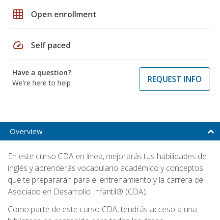
grid_on
Open enrollment
speed
Self paced
Have a question?
REQUEST INFO
We're here to help
Overview
En este curso CDA en línea, mejorarás tus habilidades de
inglés y aprenderás vocabulario académico y conceptos
que te prepararán para el entrenamiento y la carrera de
Asociado en Desarrollo Infantil® (CDA).
Como parte de este curso CDA, tendrás acceso a una