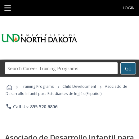
☰
LOGIN
Search
Go
Career
Training
›
›
›
Programs
Training Programs
Child Development
Asociado de
Desarrollo Infantil para Estudiantes de Inglés (Español)
phone
Call Us: 855.520.6806
Asociado de Desarrollo Infantil para