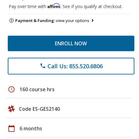
Affirm
Pay over time with
. See if you qualify at checkout.
Payment & Funding:
view your options
ENROLL NOW
Call Us: 855.520.6806
phone
schedule
160 course hrs
Code ES-GES2140
calendar_today
6 months