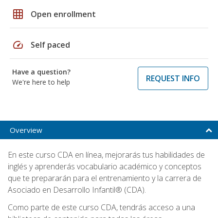
grid_on
Open enrollment
speed
Self paced
Have a question?
REQUEST INFO
We're here to help
Overview
En este curso CDA en línea, mejorarás tus habilidades de
inglés y aprenderás vocabulario académico y conceptos
que te prepararán para el entrenamiento y la carrera de
Asociado en Desarrollo Infantil® (CDA).
Como parte de este curso CDA, tendrás acceso a una