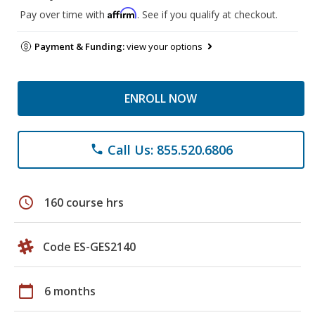
Affirm
Pay over time with
. See if you qualify at checkout.
Payment & Funding:
view your options
ENROLL NOW
Call Us: 855.520.6806
phone
schedule
160 course hrs
Code ES-GES2140
calendar_today
6 months