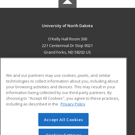
University of North Dakota
O'Kelly Hall Room 300
221 Centennial Dr Stop 9021
Grand Forks, ND 58202 US
MAIN CONTENT
Career Training
We and our partners may use cookies, pixels, and similar
technologies to collect information about you, including about
ADDITIONAL RESOURCES
your browsing activities and devices. This may result in your
information being collected by our third-party partners. By
Military
Student Blog
choosing to "Accept All Cookies", you agree to these practices,
Financial Assistance
including as described in the
Privacy Policy
Help
Accept All Cookies
© 2026 ed2go, a division of Cengage Learning. All rights
reserved. The material on this site cannot be reproduced or
redistributed unless you have obtained prior written
Cookies Settings