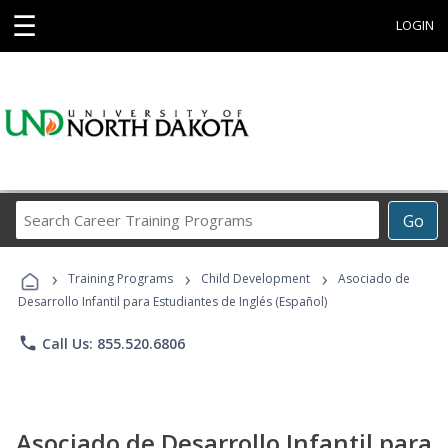
☰
LOGIN
Search
Go
Career
Training
›
›
›
Programs
Training Programs
Child Development
Asociado de
Desarrollo Infantil para Estudiantes de Inglés (Español)
phone
Call Us: 855.520.6806
Asociado de Desarrollo Infantil para