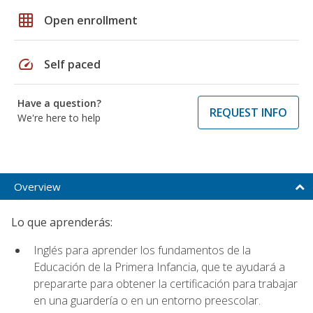
grid_on
Open enrollment
speed
Self paced
Have a question?
REQUEST INFO
We're here to help
Overview
Lo que aprenderás:
Inglés para aprender los fundamentos de la
Educación de la Primera Infancia, que te ayudará a
prepararte para obtener la certificación para trabajar
en una guardería o en un entorno preescolar.