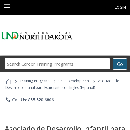
☰
LOGIN
Search
Go
Career
Training
›
›
›
Programs
Training Programs
Child Development
Asociado de
Desarrollo Infantil para Estudiantes de Inglés (Español)
phone
Call Us: 855.520.6806
Asociado de Desarrollo Infantil para