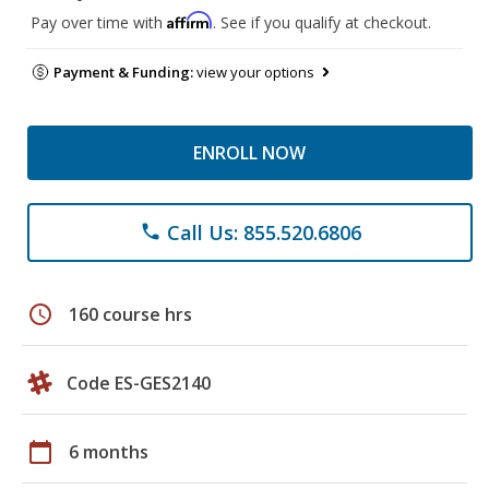
Affirm
Pay over time with
. See if you qualify at checkout.
Payment & Funding:
view your options
ENROLL NOW
Call Us: 855.520.6806
phone
schedule
160 course hrs
Code ES-GES2140
calendar_today
6 months