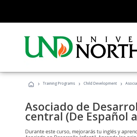
›
›
›
Training Programs
Child Development
Asocia
Asociado de Desarroll
central (De Español a
Durante este curso, mejorarás tu inglés y aprend