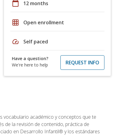
calendar_today
12 months
grid_on
Open enrollment
speed
Self paced
Have a question?
REQUEST INFO
We're here to help
rás vocabulario académico y conceptos que te
s de la revisión de contenido, práctica de
iado en Desarrollo Infantil® y los estándares