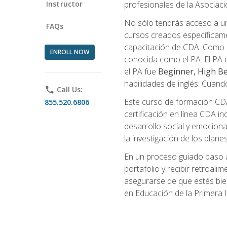
Instructor
profesionales de la Asocia
No sólo tendrás acceso a un
FAQs
cursos creados específicamen
capacitación de CDA. Como 
ENROLL NOW
conocida como el PA. El PA e
el PA fue
Beginner, High Be
habilidades de inglés. Cuand
phone
Call Us:
Este curso de formación CDA 
855.520.6806
certificación en línea CDA in
desarrollo social y emocional,
la investigación de los plane
En un proceso guiado paso a
portafolio y recibir retroali
asegurarse de que estés bien 
en Educación de la Primera I