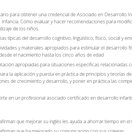
ario para obtener una credencial de Asociado en Desarrollo Inf
 Infancia. Cómo evaluar y hacer recomendaciones para modificar 
dizaje de los niños
as típicas del desarrollo cognitivo, lingüístico, físico, social y e
ividades y materiales apropiados para estimular el desarrollo físic
desde el nacimiento hasta los cinco años de edad
entación apropiadas para situaciones específicas relacionadas 
ra la aplicación y puesta en práctica de principios y teorías de
nes de crecimiento y desarrollo, y poner en práctica las compe
rte en un profesional asociado certificado en desarrollo infanti
afirman que mejorar su inglés les ayuda a ahorrar tiempo en el 
 afirman que ha mejorado su comunicación con sus colegas