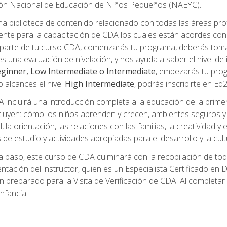
ción Nacional de Educación de Niños Pequeños (NAEYC).
a biblioteca de contenido relacionado con todas las áreas pr
te para la capacitación de CDA los cuales están acordes con l
parte de tu curso CDA, comenzarás tu programa, deberás toma
s una evaluación de nivelación, y nos ayuda a saber el nivel de 
ginner, Low Intermediate o Intermediate
, empezarás tu pro
o alcances el nivel
High Intermediate
, podrás inscribirte en Ed
incluirá una introducción completa a la educación de la prime
cluyen: cómo los niños aprenden y crecen, ambientes seguros y sa
 la orientación, las relaciones con las familias, la creatividad y
s de estudio y actividades apropiadas para el desarrollo y la cul
 paso, este curso de CDA culminará con la recopilación de toda
mentación del instructor, quien es un Especialista Certificado e
preparado para la Visita de Verificación de CDA. Al completar el
nfancia.