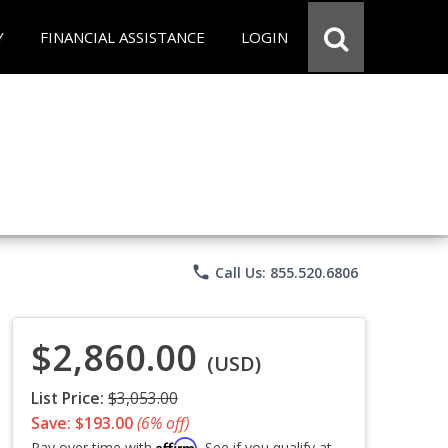
Y
FINANCIAL ASSISTANCE
LOGIN
phone
Call Us: 855.520.6806
$2,860.00
(USD)
List Price:
$3,053.00
Save: $193.00
(6% off)
Affirm
Pay over time with
. See if you qualify at