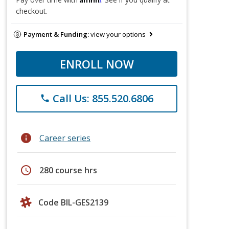
checkout.
Payment & Funding:
view your options
ENROLL NOW
Call Us: 855.520.6806
phone
info
Career series
schedule
280 course hrs
Code BIL-GES2139