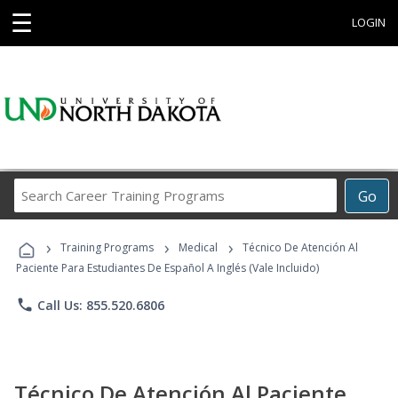
☰
LOGIN
Search
Go
Career
Training
›
›
›
Programs
Training Programs
Medical
Técnico De Atención Al
Paciente Para Estudiantes De Español A Inglés (Vale Incluido)
phone
Call Us: 855.520.6806
Técnico De Atención Al Paciente