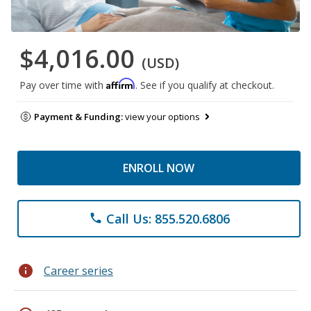
$4,016.00
(USD)
Affirm
Pay over time with
. See if you qualify at checkout.
Payment & Funding:
view your options
ENROLL NOW
Call Us: 855.520.6806
phone
info
Career series