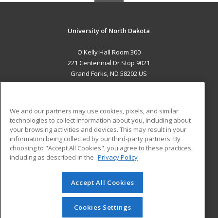
University of North Dakota
O'Kelly Hall Room 300
221 Centennial Dr Stop 9021
Grand Forks, ND 58202 US
MAIN CONTENT
Career Training
We and our partners may use cookies, pixels, and similar
technologies to collect information about you, including about
ADDITIONAL RESOURCES
your browsing activities and devices. This may result in your
information being collected by our third-party partners. By
Military
Student Blog
choosing to "Accept All Cookies", you agree to these practices,
Financial Assistance
including as described in the
Privacy Policy
Help
Accept All Cookies
© 2026 ed2go, a division of Cengage Learning. All rights
reserved. The material on this site cannot be reproduced or
redistributed unless you have obtained prior written
Cookies Settings
permission from Cengage Learning.
Privacy Policy