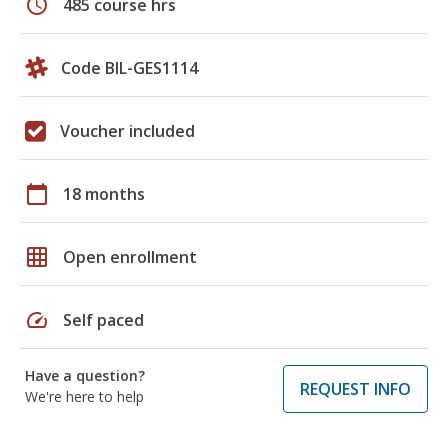
schedule
485 course hrs
Code BIL-GES1114
Voucher included
calendar_today
18 months
grid_on
Open enrollment
speed
Self paced
Have a question?
REQUEST INFO
We're here to help