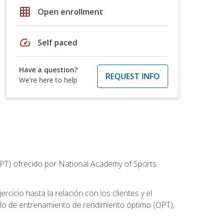
grid_on
Open enrollment
speed
Self paced
Have a question?
REQUEST INFO
We're here to help
CPT) ofrecido por National Academy of Sports
cicio hasta la relación con los clientes y el
elo de entrenamiento de rendimiento óptimo (OPT),