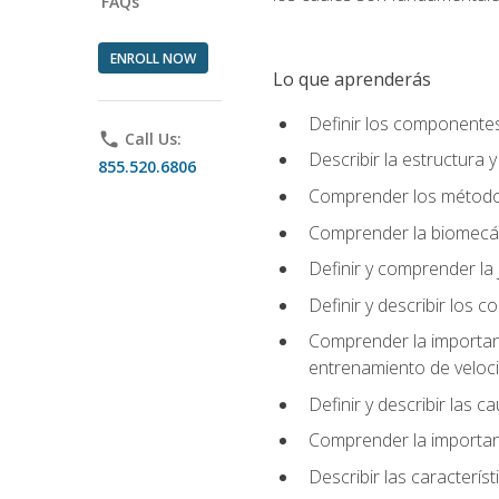
FAQs
ENROLL NOW
Lo que aprenderás
Definir los componente
phone
Call Us:
Describir la estructura 
855.520.6806
Comprender los métodos
Comprender la biomecán
Definir y comprender la 
Definir y describir los
Comprender la importanci
entrenamiento de velocid
Definir y describir las 
Comprender la importanc
Describir las característ