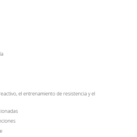
ía
eactivo, el entrenamiento de resistencia y el
ccionadas
nciones
te