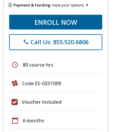
Payment & Funding:
view your options
ENROLL NOW
Call Us: 855.520.6806
phone
schedule
80 course hrs
Code ES-GES1009
Voucher included
calendar_today
6 months