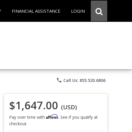
Y
FINANCIAL ASSISTANCE
LOGIN
phone
Call Us: 855.520.6806
$1,647.00
(USD)
Affirm
Pay over time with
. See if you qualify at
checkout.