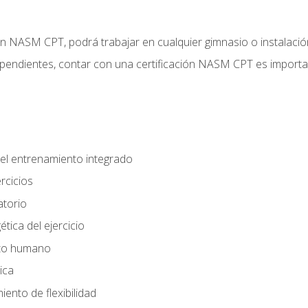
ción NASM CPT, podrá trabajar en cualquier gimnasio o instalaci
endientes, contar con una certificación NASM CPT es important
el entrenamiento integrado
rcicios
atorio
tica del ejercicio
nto humano
ica
ento de flexibilidad