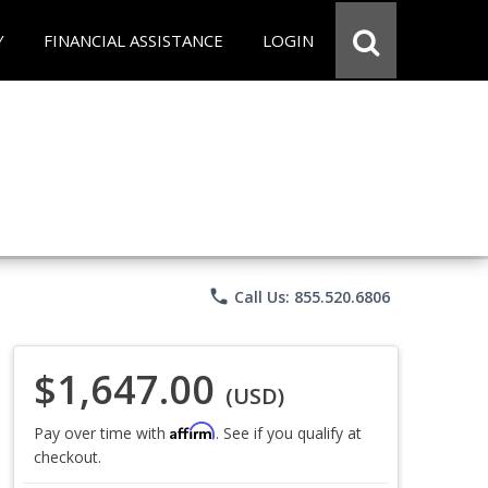
Y
FINANCIAL ASSISTANCE
LOGIN
phone
Call Us: 855.520.6806
$1,647.00
(USD)
Affirm
Pay over time with
. See if you qualify at
checkout.