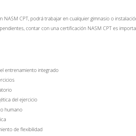
ción NASM CPT, podrá trabajar en cualquier gimnasio o instalaci
endientes, contar con una certificación NASM CPT es important
el entrenamiento integrado
rcicios
atorio
tica del ejercicio
nto humano
ica
ento de flexibilidad