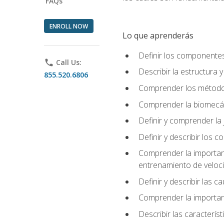
FAQs
ENROLL NOW
Lo que aprenderás
Definir los componente
phone
Call Us:
Describir la estructura 
855.520.6806
Comprender los métodos
Comprender la biomecán
Definir y comprender la 
Definir y describir los
Comprender la importanci
entrenamiento de velocid
Definir y describir las 
Comprender la importanc
Describir las característ