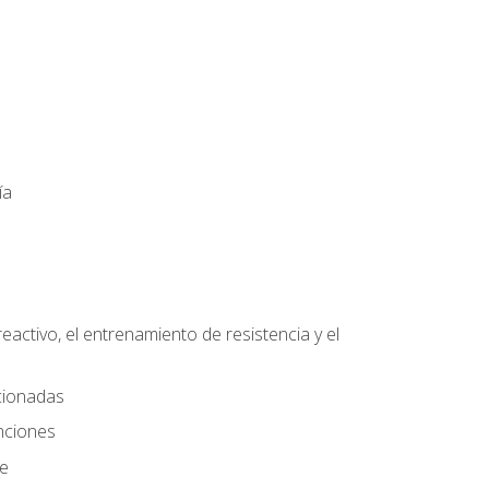
ía
eactivo, el entrenamiento de resistencia y el
ccionadas
nciones
te