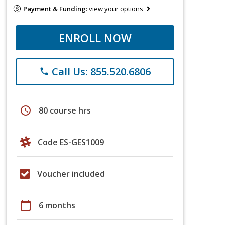
Payment & Funding:
view your options
ENROLL NOW
Call Us: 855.520.6806
phone
schedule
80 course hrs
Code ES-GES1009
Voucher included
calendar_today
6 months