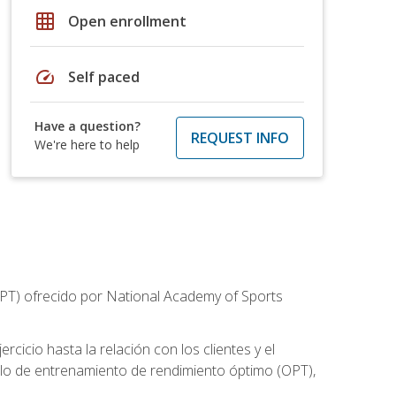
grid_on
Open enrollment
speed
Self paced
Have a question?
REQUEST INFO
We're here to help
CPT) ofrecido por National Academy of Sports
cicio hasta la relación con los clientes y el
elo de entrenamiento de rendimiento óptimo (OPT),