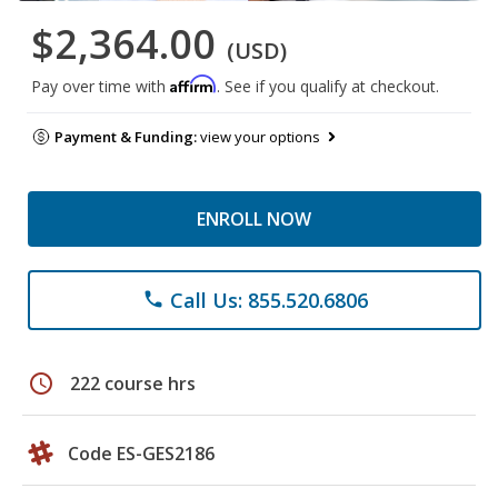
$2,364.00
(USD)
Affirm
Pay over time with
. See if you qualify at checkout.
Payment & Funding:
view your options
ENROLL NOW
Call Us: 855.520.6806
phone
schedule
222 course hrs
Code ES-GES2186