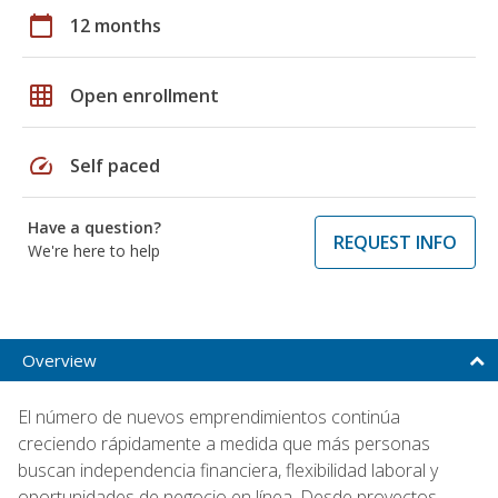
calendar_today
12 months
grid_on
Open enrollment
speed
Self paced
Have a question?
REQUEST INFO
We're here to help
Overview
El número de nuevos emprendimientos continúa
creciendo rápidamente a medida que más personas
buscan independencia financiera, flexibilidad laboral y
oportunidades de negocio en línea. Desde proyectos