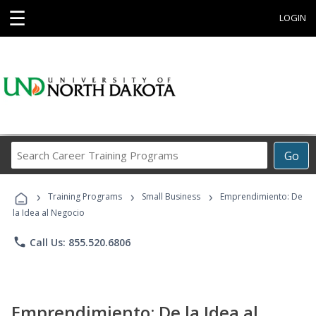
☰
LOGIN
Search
Go
Career
Training
›
›
›
Programs
Training Programs
Small Business
Emprendimiento: De
la Idea al Negocio
phone
Call Us: 855.520.6806
Emprendimiento: De la Idea al