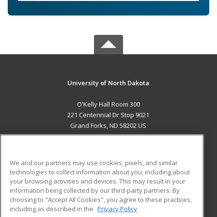
University of North Dakota
O'Kelly Hall Room 300
221 Centennial Dr Stop 9021
Grand Forks, ND 58202 US
MAIN CONTENT
Career Training
We and our partners may use cookies, pixels, and similar
technologies to collect information about you, including about
ADDITIONAL RESOURCES
your browsing activities and devices. This may result in your
information being collected by our third-party partners. By
Military
Student Blog
choosing to "Accept All Cookies", you agree to these practices,
Financial Assistance
including as described in the
Privacy Policy
Help