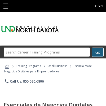
☰
LOGIN
Search
Go
Career
Training
›
›
›
Programs
Training Programs
Small Business
Esenciales de
Negocios Digitales para Emprendedores
phone
Call Us: 855.520.6806
Esenciales de Negocios Digitales