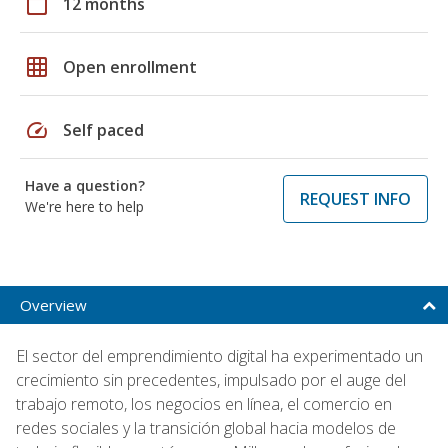
calendar_today
12 months
grid_on
Open enrollment
speed
Self paced
Have a question?
REQUEST INFO
We're here to help
Overview
El sector del emprendimiento digital ha experimentado un
crecimiento sin precedentes, impulsado por el auge del
trabajo remoto, los negocios en línea, el comercio en
redes sociales y la transición global hacia modelos de