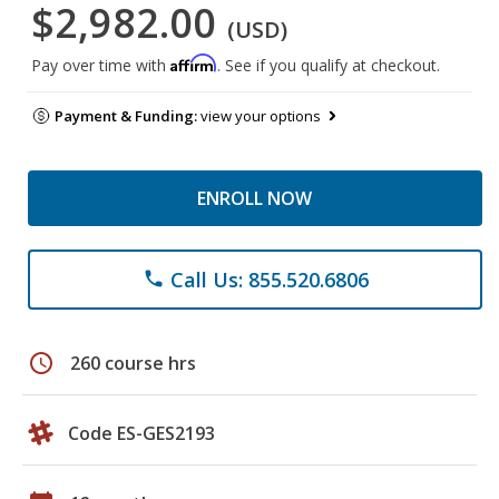
$2,982.00
(USD)
Affirm
Pay over time with
. See if you qualify at checkout.
Payment & Funding:
view your options
ENROLL NOW
Call Us: 855.520.6806
phone
schedule
260 course hrs
Code ES-GES2193