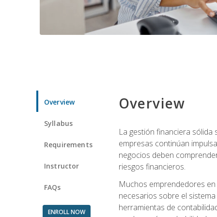
Overview
Overview
Syllabus
La gestión financiera sólid
empresas continúan impulsan
Requirements
negocios deben comprender cóm
Instructor
riesgos financieros.
Muchos emprendedores en eta
FAQs
necesarios sobre el sistema 
herramientas de contabilida
ENROLL NOW