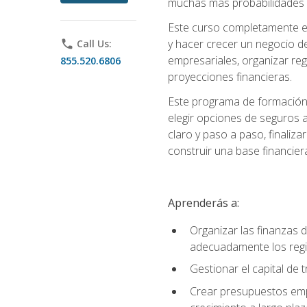
muchas más probabilidades de
Este curso completamente en
y hacer crecer un negocio de
phone
Call Us:
empresariales, organizar regis
855.520.6806
proyecciones financieras.
Este programa de formación 
elegir opciones de seguros 
claro y paso a paso, finaliz
construir una base financier
Aprenderás a:
Organizar las finanzas 
adecuadamente los regi
Gestionar el capital de
Crear presupuestos empr