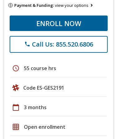
Payment & Funding:
view your options
ENROLL NOW
Call Us: 855.520.6806
phone
schedule
55 course hrs
Code ES-GES2191
calendar_today
3 months
grid_on
Open enrollment