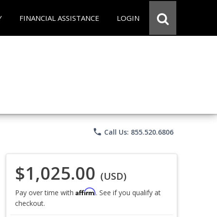
Y
FINANCIAL ASSISTANCE
LOGIN
phone
Call Us: 855.520.6806
$1,025.00
(USD)
Affirm
Pay over time with
. See if you qualify at
checkout.