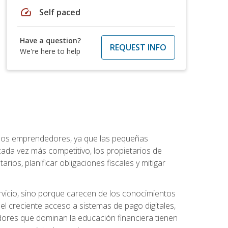
speed
Self paced
Have a question?
REQUEST INFO
We're here to help
a los emprendedores, ya que las pequeñas
da vez más competitivo, los propietarios de
ios, planificar obligaciones fiscales y mitigar
vicio, sino porque carecen de los conocimientos
el creciente acceso a sistemas de pago digitales,
dores que dominan la educación financiera tienen