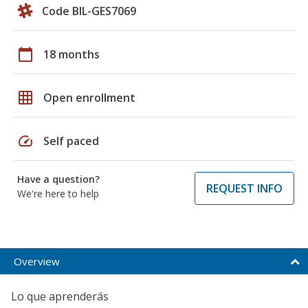
Code BIL-GES7069
calendar_today
18 months
grid_on
Open enrollment
speed
Self paced
Have a question?
REQUEST INFO
We're here to help
Overview
Lo que aprenderás