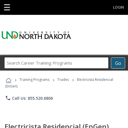
☰
LOGIN
Search
Go
Career
Training
›
›
›
Programs
Training Programs
Trades
Electricista Residencial
(EnGen)
phone
Call Us: 855.520.6806
Electricista Residencial (EnGen)