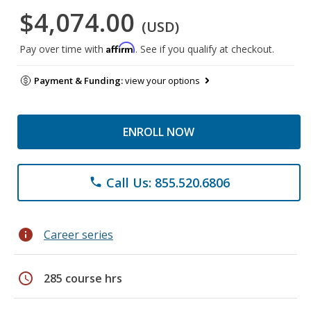
$4,074.00
(USD)
Affirm
Pay over time with
. See if you qualify at checkout.
Payment & Funding:
view your options
ENROLL NOW
Call Us: 855.520.6806
phone
info
Career series
schedule
285 course hrs